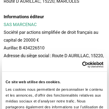
Route D AURILLAC, 15220, MARCOLES
Informations éditeur
SAS MARCENAC
Société par actions simplifiée de droit français au
capital de 20000 €
Aurillac B 434226510
Adresse du siège social : Route D AURILLAC, 15220,
MARCOLES
Numéro de téléphone :
04 71 46 99 46
Ce site web utilise des cookies.
Directeur de la publication
Les cookies nous permettent de personnaliser le contenu
Géraud MARCENAC
et les annonces, d'offrir des fonctionnalités relatives aux
médias sociaux et d'analyser notre trafic. Nous
partageons également des informations sur l'utilisation de