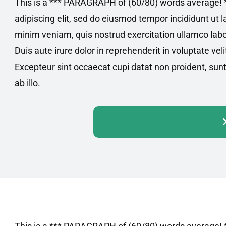
This is a *** PARAGRAPH of (60/80) words average! *
adipiscing elit, sed do eiusmod tempor incididunt ut 
minim veniam, quis nostrud exercitation ullamco labo
Duis aute irure dolor in reprehenderit in voluptate veli
Excepteur sint occaecat cupi datat non proident, sunt
ab illo.