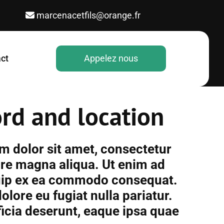
marcenacetfils@orange.fr

ct
Appelez nous
ord and location
m dolor sit amet, consectetur
ore magna aliqua. Ut enim ad
iquip ex ea commodo consequat.
olore eu fugiat nulla pariatur.
ficia deserunt, eaque ipsa quae