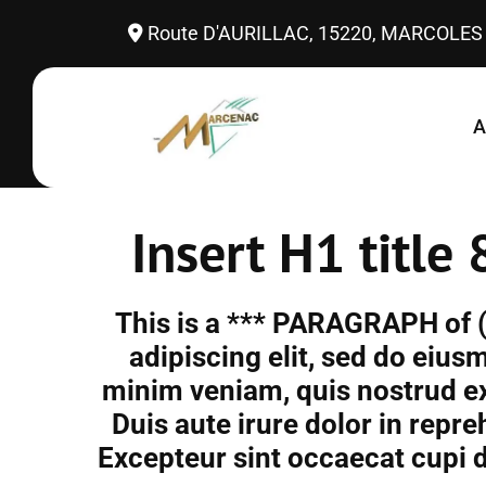
Route D'AURILLAC, 15220, MARCOLES

A
Insert H1 title
This is a *** PARAGRAPH of (
adipiscing elit, sed do eiu
minim veniam, quis nostrud ex
Duis aute irure dolor in repre
Excepteur sint occaecat cupi d