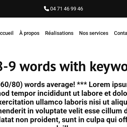
04 71 46 99 46

ccueil
À propos
Réalisations
Nos services
Conta
 8-9 words with keyw
60/80) words average! *** Lorem ipsu
smod tempor incididunt ut labore et dol
ercitation ullamco laboris nisi ut al
henderit in voluptate velit esse cillum d
atat non proident, sunt in culpa qui of